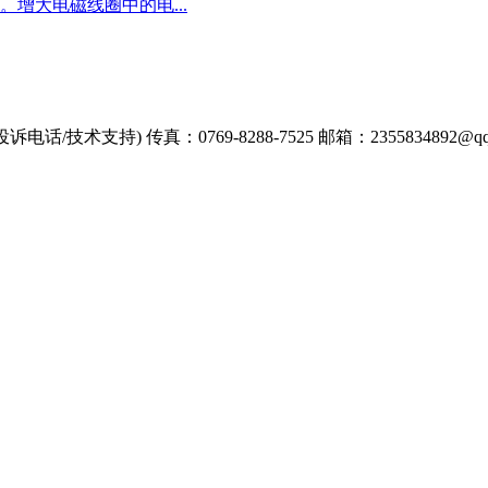
增大电磁线圈中的电...
总(投诉电话/技术支持)
传真：0769-8288-7525
邮箱：2355834892@qq